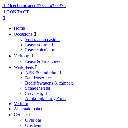
Direct contact?
073 - 543 0 335
CONTACT
Home
Occasions
Voorraad occasions
Lease voorraad
Lease calculator
Verkoop
Lease & Financieren
Werkplaats
APK & Onderhoud
Bandenservice
Bedrijfswagens & campers
Schadeherstel
Serviceright
Aankoopkeuring Auto
Verhuur
Afspraak maken
Contact
Over ons
Ons team