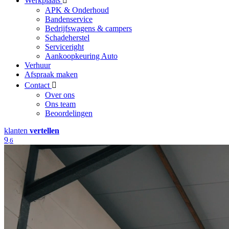
Werkplaats
APK & Onderhoud
Bandenservice
Bedrijfswagens & campers
Schadeherstel
Serviceright
Aankoopkeuring Auto
Verhuur
Afspraak maken
Contact
Over ons
Ons team
Beoordelingen
klanten
vertellen
9
,6