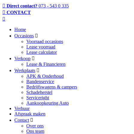
Direct contact?
073 - 543 0 335
CONTACT
Home
Occasions
Voorraad occasions
Lease voorraad
Lease calculator
Verkoop
Lease & Financieren
Werkplaats
APK & Onderhoud
Bandenservice
Bedrijfswagens & campers
Schadeherstel
Serviceright
Aankoopkeuring Auto
Verhuur
Afspraak maken
Contact
Over ons
Ons team